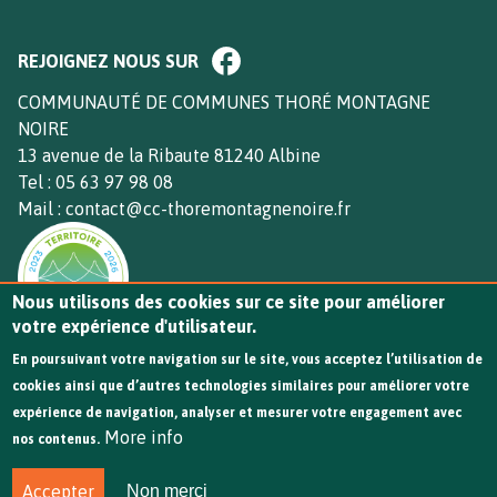
Paragraphe
REJOIGNEZ NOUS SUR
de
bloc
Texte
COMMUNAUTÉ DE COMMUNES THORÉ MONTAGNE
footer
NOIRE
13 avenue de la Ribaute 81240 Albine
Tel : 05 63 97 98 08
Mail : contact@cc-thoremontagnenoire.fr
Nous utilisons des cookies sur ce site pour améliorer
votre expérience d'utilisateur.
En poursuivant votre navigation sur le site, vous acceptez l’utilisation de
cookies ainsi que d’autres technologies similaires pour améliorer votre
expérience de navigation, analyser et mesurer votre engagement avec
More info
nos contenus.
© 2024 Communauté de communes Thoré Montagne
Accepter
Non merci