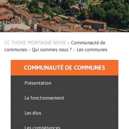
CC THORE MONTAGNE NOIRE
Communauté de
Fil
communes
Qui sommes nous ?
Les communes
d'Ariane
COMMUNAUTÉ DE COMMUNES
Menu
principal
Présentation
Le fonctionnement
Les élus
Les compétences