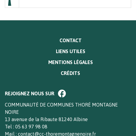
MENU
CONTACT
PIED
LIENS UTILES
DE
PAGE
MENTIONS LÉGALES
CRÉDITS
Paragraphe
REJOIGNEZ NOUS SUR
de
bloc
Texte
COMMUNAUTÉ DE COMMUNES THORÉ MONTAGNE
footer
NOIRE
13 avenue de la Ribaute 81240 Albine
Tel : 05 63 97 98 08
Mail : contact@cc-thoremontagnenoire.fr