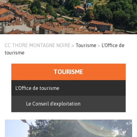
CC THORE MONTAGNE NOIRE
Tourisme
L'Office de
Fil
tourisme
d'Ariane
TOURISME
Menu
principal
L'Office de tourisme
Le Conseil d'exploitation
Image