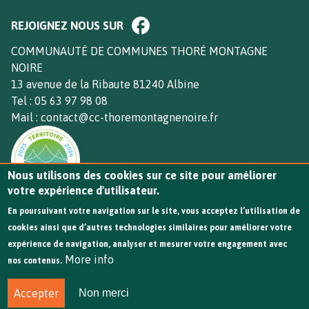
Paragraphe
REJOIGNEZ NOUS SUR
de
bloc
Texte
COMMUNAUTÉ DE COMMUNES THORÉ MONTAGNE
footer
NOIRE
13 avenue de la Ribaute 81240 Albine
Tel : 05 63 97 98 08
Mail : contact@cc-thoremontagnenoire.fr
Nous utilisons des cookies sur ce site pour améliorer
votre expérience d'utilisateur.
En poursuivant votre navigation sur le site, vous acceptez l’utilisation de
cookies ainsi que d’autres technologies similaires pour améliorer votre
expérience de navigation, analyser et mesurer votre engagement avec
More info
nos contenus.
© 2024 Communauté de communes Thoré Montagne
Accepter
Non merci
Noire - Tous droits réservés