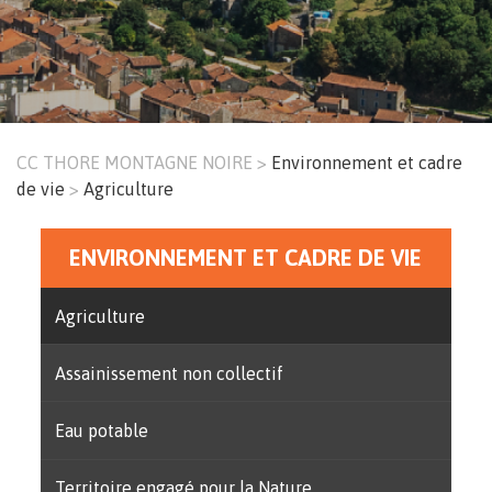
CC THORE MONTAGNE NOIRE
Environnement et cadre
Fil
de vie
Agriculture
d'Ariane
ENVIRONNEMENT ET CADRE DE VIE
Menu
principal
Agriculture
Assainissement non collectif
Eau potable
Territoire engagé pour la Nature