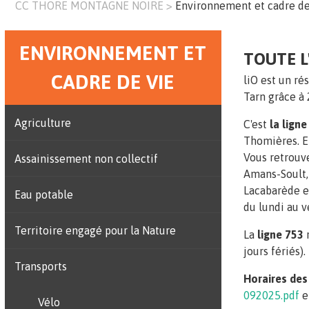
CC THORE MONTAGNE NOIRE
Environnement et cadre d
Fil
d'Ariane
ENVIRONNEMENT ET
Menu
TOUTE L
CADRE DE VIE
principal
liO est un ré
Tarn grâce à 
Agriculture
C'est
la ligne
Thomières. El
Vous retrouve
Assainissement non collectif
Amans-Soult, 
Lacabarède et
Eau potable
du lundi au v
Territoire engagé pour la Nature
La
ligne 753
r
jours fériés).
Transports
Horaires des
092025.pdf
e
Vélo