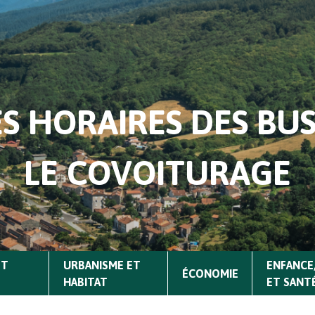
ES HORAIRES DES BUS
LE COVOITURAGE
ET
URBANISME ET
ENFANCE,
ÉCONOMIE
HABITAT
ET SANT