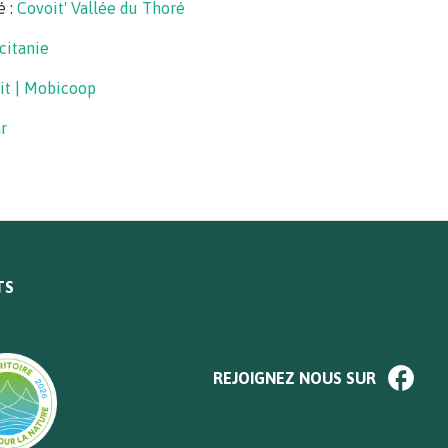
é :
Covoit' Vallée du Thoré
citanie
uit | Mobicoop
r
TS
REJOIGNEZ NOUS SUR