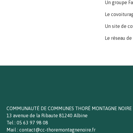
Un groupe Fa
Le covoiturage
Un site de co
Le réseau de 
MENU
PIED
DE
Paragraphe
PAGE
de
Texte
COMMUNAUTÉ DE COMMUNES THORÉ MONTAGNE NOIRE
bloc
footer
13 avenue de la Ribaute 81240 Albine
Tel : 05 63 97 98 08
Mail : contact@cc-thoremontagnenoire.fr