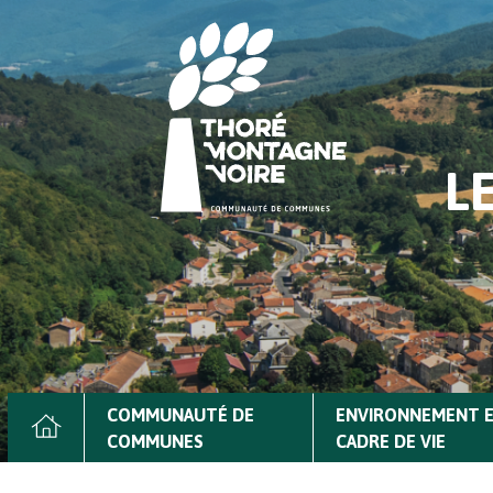
Aller
Image
au
header
contenu
principal
L
COMMUNAUTÉ DE
ENVIRONNEMENT 
Navigation
COMMUNES
CADRE DE VIE
principale