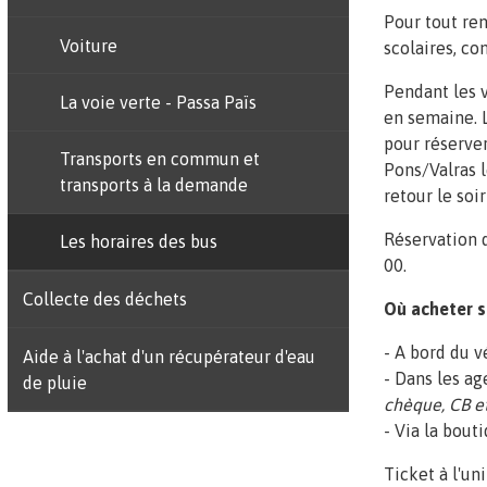
Pour tout ren
Voiture
scolaires, co
Pendant les 
La voie verte - Passa Païs
en semaine. 
pour réserver
Transports en commun et
Pons/Valras l
transports à la demande
retour le soi
Réservation d
Les horaires des bus
00.
Collecte des déchets
Où acheter s
- A bord du v
Aide à l'achat d'un récupérateur d'eau
- Dans les a
de pluie
chèque, CB e
- Via la bout
Ticket à l'uni