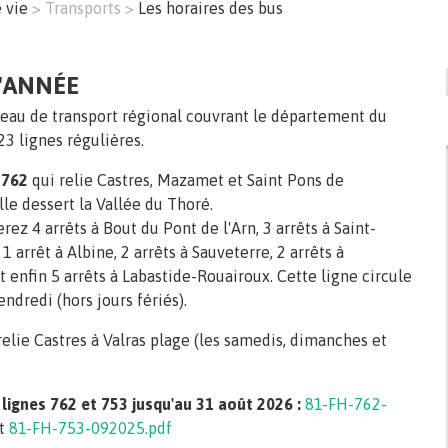
e vie
Transports
Les horaires des bus
'ANNÉE
seau de transport régional couvrant le département du
23 lignes régulières.
 762
qui relie Castres, Mazamet et Saint Pons de
le dessert la Vallée du Thoré.
rez 4 arrêts à Bout du Pont de l'Arn, 3 arrêts à Saint-
1 arrêt à Albine, 2 arrêts à Sauveterre, 2 arrêts à
 enfin 5 arrêts à Labastide-Rouairoux. Cette ligne circule
endredi (hors jours fériés).
elie Castres à Valras plage (les samedis, dimanches et
 lignes 762 et 753 jusqu'au 31 août 2026 :
81-FH-762-
t
81-FH-753-092025.pdf