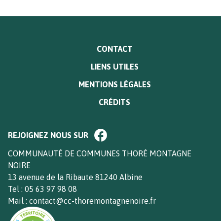
MENU
CONTACT
PIED
LIENS UTILES
DE
PAGE
MENTIONS LÉGALES
CRÉDITS
Paragraphe
REJOIGNEZ NOUS SUR
de
bloc
Texte
COMMUNAUTÉ DE COMMUNES THORÉ MONTAGNE
footer
NOIRE
13 avenue de la Ribaute 81240 Albine
Tel : 05 63 97 98 08
Mail : contact@cc-thoremontagnenoire.fr