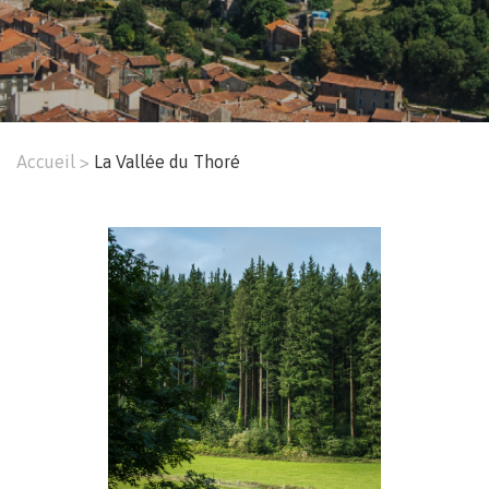
Accueil
La Vallée du Thoré
Fil
d'Ariane
Menu
Image
principal