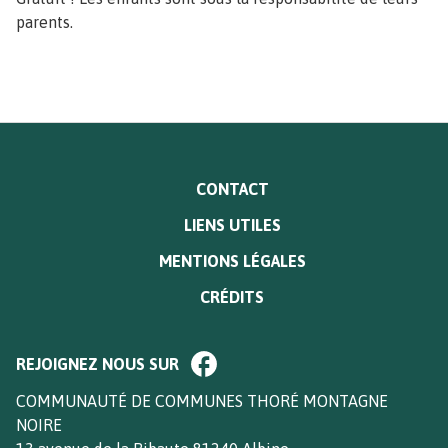
parents.
MENU
CONTACT
PIED
LIENS UTILES
DE
PAGE
MENTIONS LÉGALES
CRÉDITS
Paragraphe
REJOIGNEZ NOUS SUR
de
bloc
Texte
COMMUNAUTÉ DE COMMUNES THORÉ MONTAGNE
footer
NOIRE