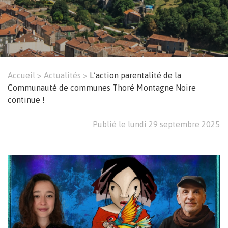
Accueil
Actualités
L’action parentalité de la
Fil
Communauté de communes Thoré Montagne Noire
continue !
d'Ariane
Publié le lundi 29 septembre 2025
Image