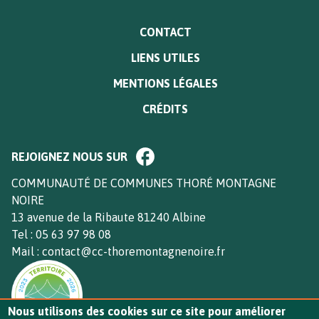
MENU
CONTACT
PIED
LIENS UTILES
DE
PAGE
MENTIONS LÉGALES
CRÉDITS
Paragraphe
REJOIGNEZ NOUS SUR
de
bloc
Texte
COMMUNAUTÉ DE COMMUNES THORÉ MONTAGNE
footer
NOIRE
13 avenue de la Ribaute 81240 Albine
Tel : 05 63 97 98 08
Mail : contact@cc-thoremontagnenoire.fr
Nous utilisons des cookies sur ce site pour améliorer