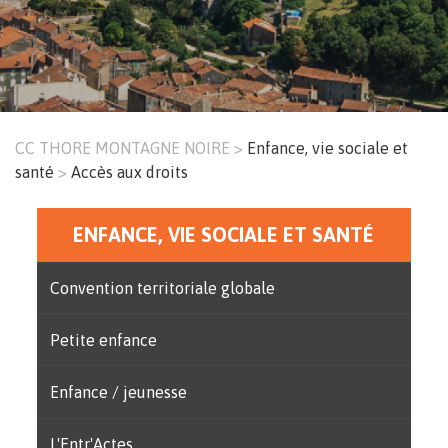
CC THORE MONTAGNE NOIRE
Enfance, vie sociale et
Fil
santé
Accès aux droits
d'Ariane
ENFANCE, VIE SOCIALE ET SANTÉ
Menu
principal
Convention territoriale globale
Petite enfance
Enfance / jeunesse
L'Entr'Actes