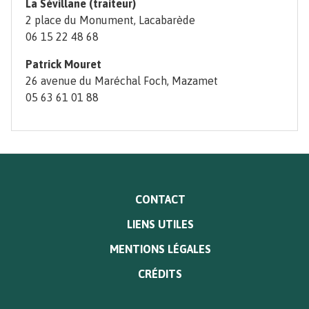
La Sévillane (traiteur)
2 place du Monument, Lacabarède
06 15 22 48 68
Patrick Mouret
26 avenue du Maréchal Foch, Mazamet
05 63 61 01 88
MENU
CONTACT
PIED
LIENS UTILES
DE
PAGE
MENTIONS LÉGALES
CRÉDITS
Paragraphe