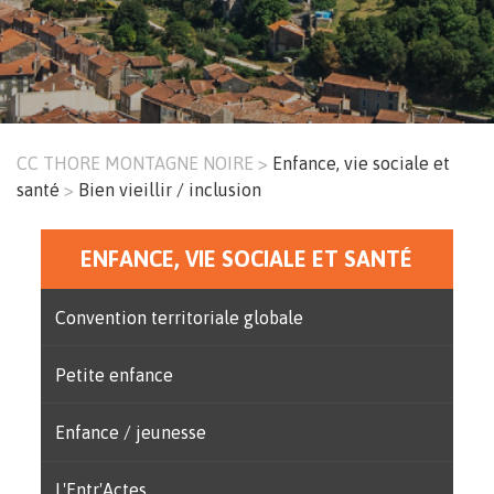
CC THORE MONTAGNE NOIRE
Enfance, vie sociale et
Fil
santé
Bien vieillir / inclusion
d'Ariane
ENFANCE, VIE SOCIALE ET SANTÉ
Menu
principal
Convention territoriale globale
Petite enfance
Enfance / jeunesse
L'Entr'Actes